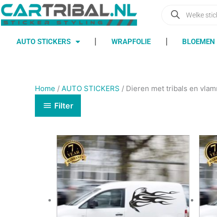
Ga
Producten
zoeken
naar
de
inhoud
AUTO STICKERS
WRAPFOLIE
BLOEMEN 
Home
/
AUTO STICKERS
/ Dieren met tribals en vla
Filter