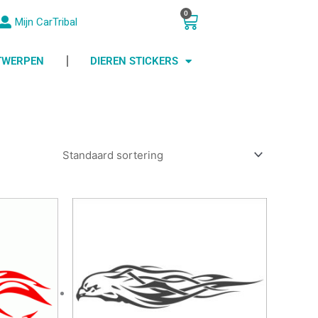
0
Winkelwagen
Mijn CarTribal
NTWERPEN
DIEREN STICKERS