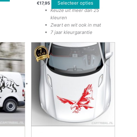
Selecteer opties
€
17,95
Keuze uit meer dan 25
kleuren
Zwart en wit ook in mat
7 jaar kleurgarantie