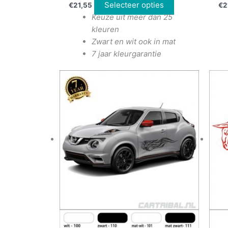
Selecteer opties
€
21,55
€
2
Keuze uit meer dan 25
kleuren
Zwart en wit ook in mat
7 jaar kleurgarantie