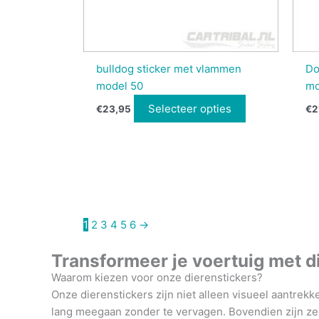
bulldog sticker met vlammen
Do
model 50
mo
Selecteer opties
€
23,95
€
2
1
2
3
4
5
6
→
Transformeer je voertuig met di
Waarom kiezen voor onze dierenstickers?
Onze dierenstickers zijn niet alleen visueel aantrekke
lang meegaan zonder te vervagen.
Bovendien zijn ze