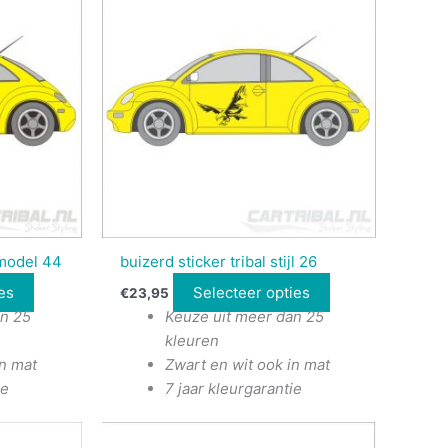
l model 44
buizerd sticker tribal stijl 26
es
Selecteer opties
€
23,95
an 25
Keuze uit meer dan 25
kleuren
in mat
Zwart en wit ook in mat
ie
7 jaar kleurgarantie