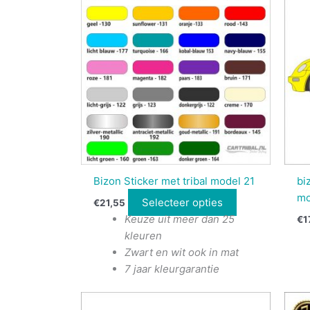
Bizon Sticker met tribal model 21
bi
mo
Selecteer opties
€
21,55
Keuze uit meer dan 25
€
1
kleuren
Zwart en wit ook in mat
7 jaar kleurgarantie