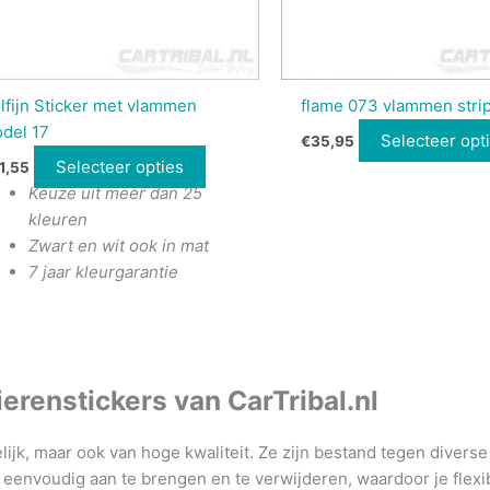
lfijn Sticker met vlammen
flame 073 vlammen stri
del 17
Selecteer opt
€
35,95
Selecteer opties
1,55
Keuze uit meer dan 25
kleuren
Zwart en wit ook in mat
7 jaar kleurgarantie
erenstickers van CarTribal.nl
lijk, maar ook van hoge kwaliteit.
Ze zijn bestand tegen divers
 eenvoudig aan te brengen en te verwijderen, waardoor je flexi