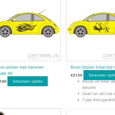
zon sticker met vlammen
Bizon Sticker tribal stij
del 46
Selecteer opti
€
21,55
Selecteer opties
Keuze uit meer d
7,90
kleuren
Zwart en wit ook 
7 jaar kleurgarant