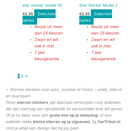
ster sticker model 19
Ster Sticker Model 2
Selecteer
Selecteer
€
2,35
€
2,35
opties
opties
Keuze uit meer
Keuze uit meer
dan 25 kleuren
dan 25 kleuren
Zwart en wit
Zwart en wit
ook in mat
ook in mat
7 jaar
7 jaar
kleurgarantie
kleurgarantie
1
2
→
⭐ Sterren stickers voor auto, scooter of motor – uniek, stijlvol
en duurzaam
Onze
sterren stickers
zijn speciaal ontworpen voor iedereen
die zijn voertuig een opvallende en persoonlijke look wil geven.
Of je nu kiest voor een
grote ster op je motorkap
of een
subtiele reeks
kleine sterren op je zijpaneel
, bij
CarTribal.nl
vind je altijd een design dat bij jou past.