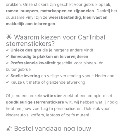
drukken. Onze stickers zijn geschikt voor gebruik op
lak,
ramen, bumpers, motorkappen en zijpanelen
. Dankzij het
duurzame vinyl zijn ze
weersbestendig, kleurvast en
makkelijk aan te brengen
.
🌟 Waarom kiezen voor CarTribal
sterrenstickers?
✔
Unieke designs
die je nergens anders vindt
✔
Eenvoudig te plakken én te verwijderen
✔
Professionele kwaliteit
geschikt voor binnen- én
buitengebruik
✔
Snelle levering
en veilige verzending vanuit Nederland
✔ Keuze uit matte of glanzende afwerking
Of je nu een enkele
witte ster
zoekt of een complete set
goudkleurige sterrenstickers
wilt, wij hebben wat jij nodig
hebt om jouw voertuig te personaliseren. Ook leuk voor
kinderauto’s, koffers, laptops of zelfs muren!
🌠 Bestel vandaag nog jouw