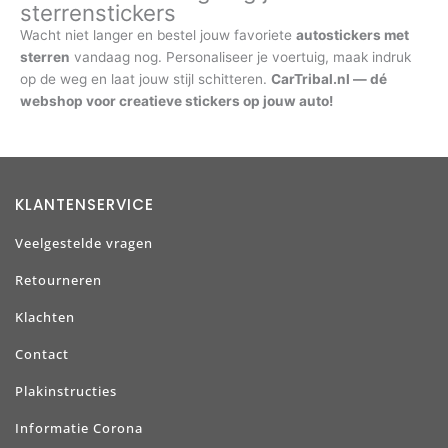
sterrenstickers
Wacht niet langer en bestel jouw favoriete
autostickers met
sterren
vandaag nog. Personaliseer je voertuig, maak indruk
op de weg en laat jouw stijl schitteren.
CarTribal.nl — dé
webshop voor creatieve stickers op jouw auto!
KLANTENSERVICE
Veelgestelde vragen
Retourneren
Klachten
Contact
Plakinstructies
Informatie Corona