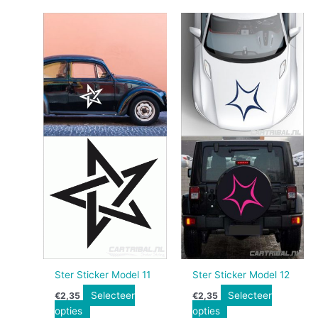
Ster Sticker Model 11
Ster Sticker Model 12
Selecteer
Selecteer
€
2,35
€
2,35
opties
opties