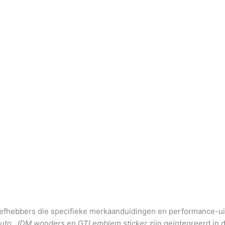
iefhebbers die specifieke merkaanduidingen en performance-ui
auto
,
JDM wonders
en
GTI emblem sticker
zijn geïntegreerd in 