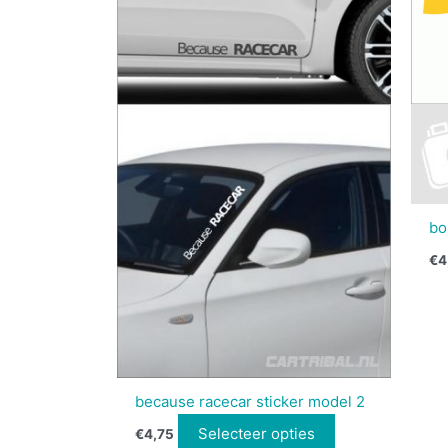
bo
€
4
because racecar sticker model 2
Selecteer opties
€
4,75