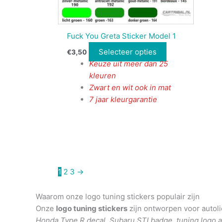
Fuck You Greta Sticker Model 1
Selecteer opties
€
3,50
Keuze uit meer dan 25
kleuren
Zwart en wit ook in mat
7 jaar kleurgarantie
1
2
3
→
Waarom onze logo tuning stickers populair zijn
Onze
logo tuning stickers
zijn ontworpen voor autol
Honda Type R decal
,
Subaru STI badge
,
tuning logo 