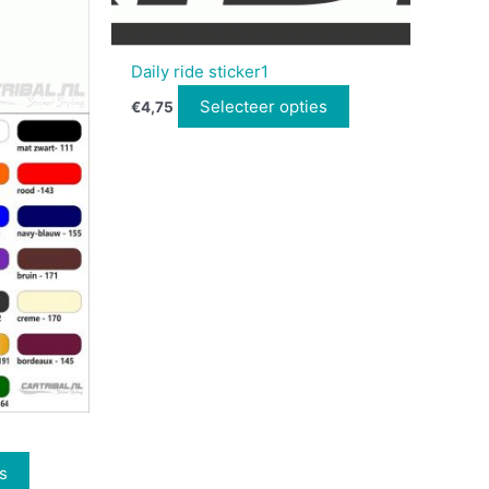
Daily ride sticker1
Selecteer opties
€
4,75
s