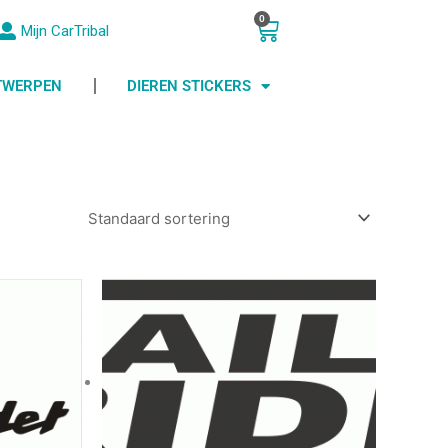
0
Winkelwagen
Mijn CarTribal
NTWERPEN
DIEREN STICKERS