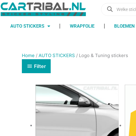
Ga
Producten
zoeken
naar
de
inhoud
AUTO STICKERS
WRAPFOLIE
BLOEMEN 
Home
/
AUTO STICKERS
/ Logo & Tuning stickers
Filter