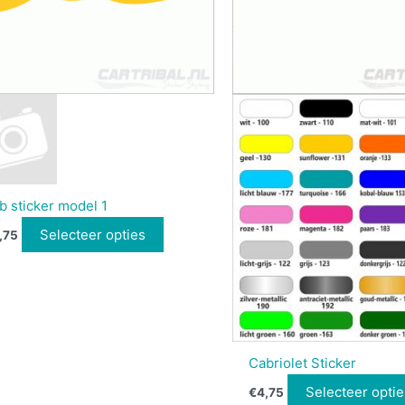
b sticker model 1
Selecteer opties
,75
Cabriolet Sticker
Selecteer optie
€
4,75