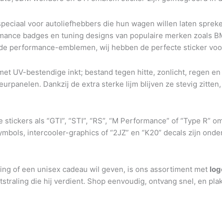
peciaal voor autoliefhebbers die hun wagen willen laten spreke
formance badges en tuning designs van populaire merken zoals
nde performance-emblemen, wij hebben de perfecte sticker voor
t UV-bestendige inkt; bestand tegen hitte, zonlicht, regen en w
eurpanelen. Dankzij de extra sterke lijm blijven ze stevig zitte
tickers als “GTI”, “STI”, “RS”, “M Performance” of “Type R” o
ymbols, intercooler-graphics of “2JZ” en “K20” decals zijn ond
ling of een unisex cadeau wil geven, is ons assortiment met
log
traling die hij verdient. Shop eenvoudig, ontvang snel, en plak z