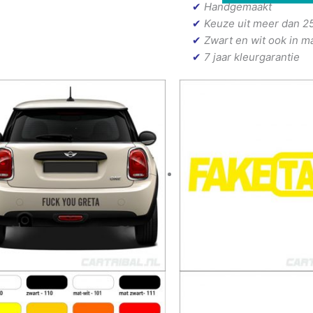
✔
Handgemaakt
✔
Keuze uit meer dan 2
✔
Zwart en wit ook in m
✔
7 jaar kleurgarantie