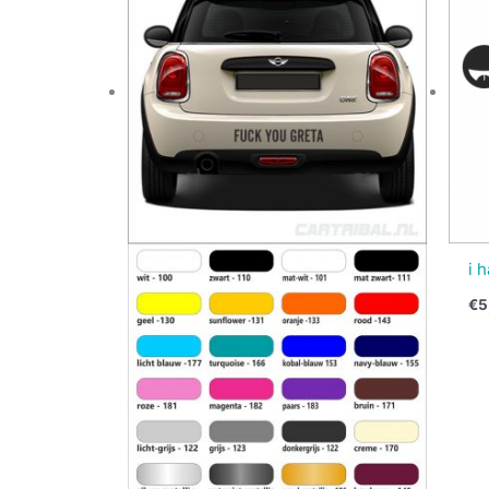
i 
€
5