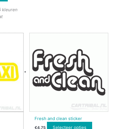
5 kleuren
at
Fresh and clean sticker
Selecteer opties
€
4,75