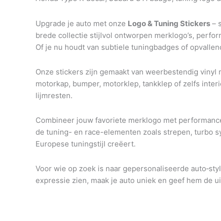
Upgrade je auto met onze
Logo & Tuning Stickers
– s
brede collectie stijlvol ontworpen merklogo’s, per
Of je nu houdt van subtiele tuningbadges of opvalle
Onze stickers zijn gemaakt van weerbestendig vinyl me
motorkap, bumper, motorklep, tankklep of zelfs interi
lijmresten.
Combineer jouw favoriete merklogo met performance s
de tuning- en race-elementen zoals strepen, turbo s
Europese tuningstijl creëert.
Voor wie op zoek is naar gepersonaliseerde auto‑sty
expressie zien, maak je auto uniek en geef hem de uits