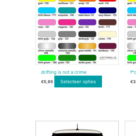
drifting is not a crime
f*
Selecteer opties
€
5,95
€
3