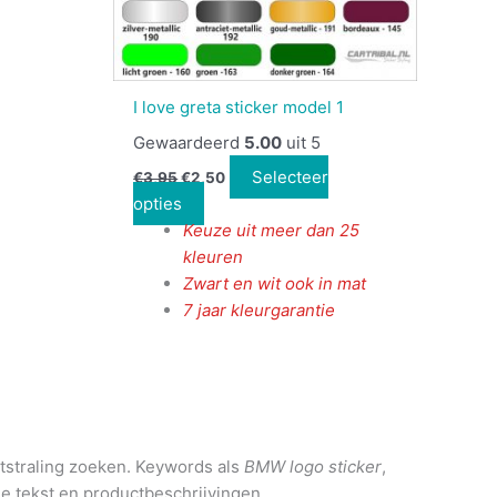
I love greta sticker model 1
Gewaardeerd
5.00
uit 5
Selecteer
€
3,95
€
2,50
opties
Keuze uit meer dan 25
kleuren
Zwart en wit ook in mat
7 jaar kleurgarantie
tstraling zoeken. Keywords als
BMW logo sticker
,
de tekst en productbeschrijvingen.