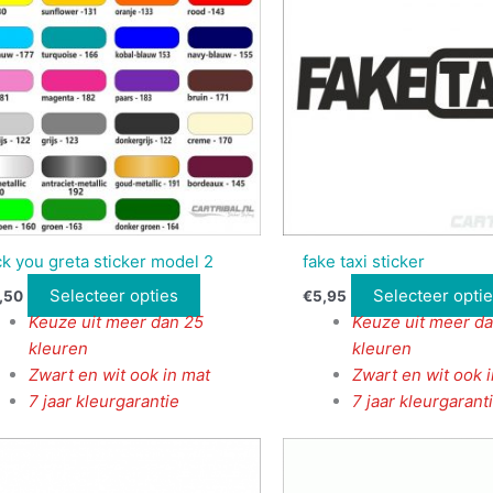
ck you greta sticker model 2
fake taxi sticker
Selecteer opties
Selecteer opti
,50
€
5,95
Keuze uit meer dan 25
Keuze uit meer d
kleuren
kleuren
Zwart en wit ook in mat
Zwart en wit ook 
7 jaar kleurgarantie
7 jaar kleurgarant