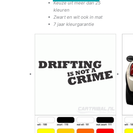
Keuze uit meer dan 25
kleuren
Zwart en wit ook in mat
7 jaar kleurgarantie