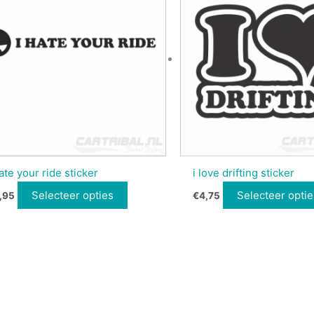
hate your ride sticker
i love drifting sticker
Selecteer opties
Selecteer optie
,95
€
4,75