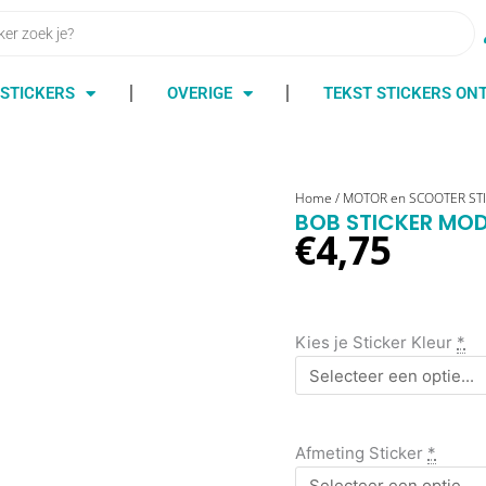
STICKERS
OVERIGE
TEKST STICKERS O
bob
Home
/
MOTOR en SCOOTER ST
BOB STICKER MOD
sticker
€
4,75
model
1
aantal
Kies je Sticker Kleur
*
Afmeting Sticker
*