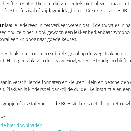
heeft er eentje. Die ene die z’n sleutels niet inlevert, maar het
en feestje, festival of vrijdagmiddagborrel. Die ene… is de BOB.
er
laat je iedereen in het verkeer weten dat jij de touwtjes in
 zeg nou zelf: het is ook gewoon een lekker herkenbaar symboo
oral een knipoog naar goede keuzes.
alleen leuk, maar ook een subtiel signaal op de weg. Plak hem op
ist. Hij is gemaakt van duurzaam vinyl, weerbestendig en blijft j
gbaar in verschillende formaten en kleuren. Klein en bescheiden o
lt. Plakken is kinderspel dankzij de duidelijke instructie én e
s grapje of als statement – de BOB sticker is net als jij: betrouw
en?
ctie hier downloaden
.