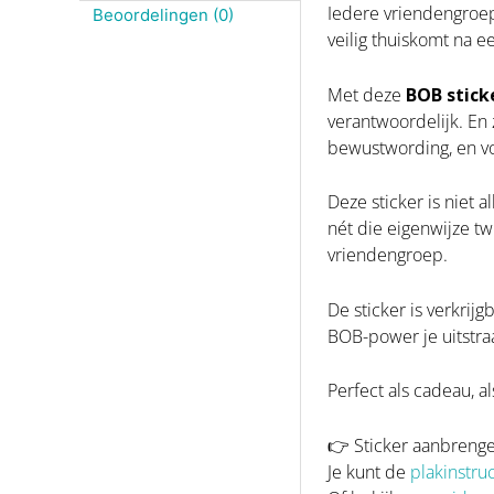
Iedere vriendengroep 
Beoordelingen (0)
veilig thuiskomt na e
Met deze
BOB stick
verantwoordelijk. En
bewustwording, en vo
Deze sticker is niet 
nét die eigenwijze tw
vriendengroep.
De sticker is verkrij
BOB-power je uitstraa
Perfect als cadeau, al
👉 Sticker aanbreng
Je kunt de
plakinstru