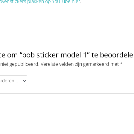
over stickers plakken op YouTube hier
.
e om “bob sticker model 1” te beoordel
 niet gepubliceerd.
Vereiste velden zijn gemarkeerd met
*