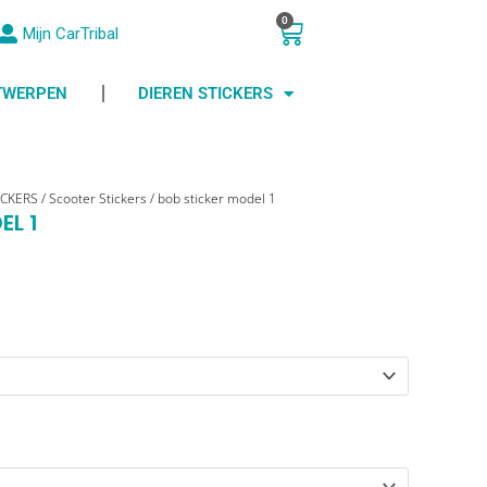
0
Winkelwagen
Mijn CarTribal
NTWERPEN
DIEREN STICKERS
ICKERS
/
Scooter Stickers
/ bob sticker model 1
EL 1