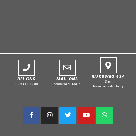
RIJKSWEG 43A
BEL ONS
MAIL ONS
Sint
06 4313 1208
info@cartribal.nl
Maartensvlotbrug
F
I
T
Y
W
a
n
w
o
h
c
s
i
u
a
e
t
t
t
t
b
a
t
u
s