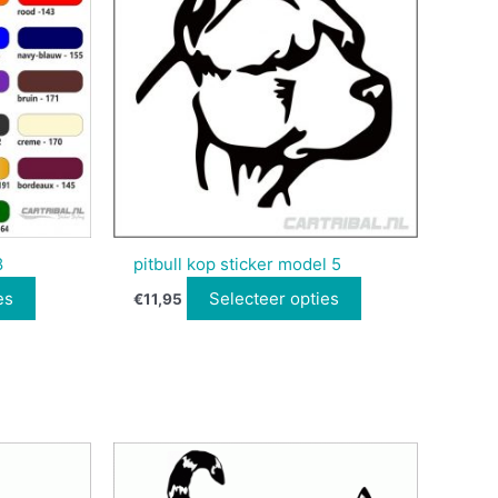
8
pitbull kop sticker model 5
es
Selecteer opties
€
11,95