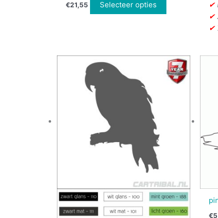
Selecteer opties
✔
€
21,55
✔
✔
pi
€
5