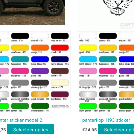
nter sticker model 2
panterkop 1193 sticker
Selecteer opties
Selecteer opt
,75
€
24,95