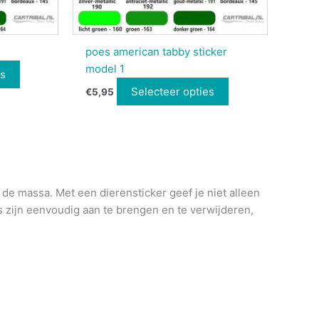
poes american tabby sticker
model 1
es
Selecteer opties
€
5,95
n de massa.
Met een dierensticker geef je niet alleen
s zijn eenvoudig aan te brengen en te verwijderen,