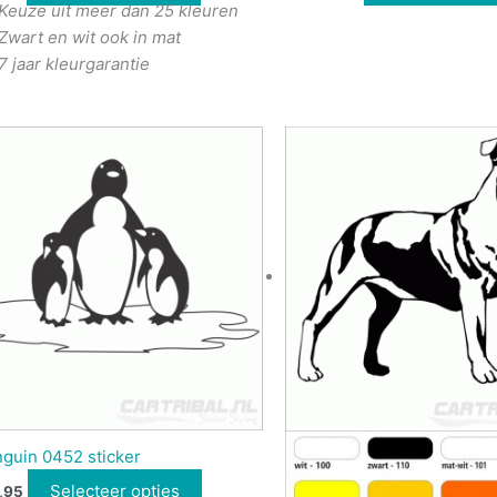
Keuze uit meer dan 25 kleuren
Zwart en wit ook in mat
7 jaar kleurgarantie
nguin 0452 sticker
Selecteer opties
,95