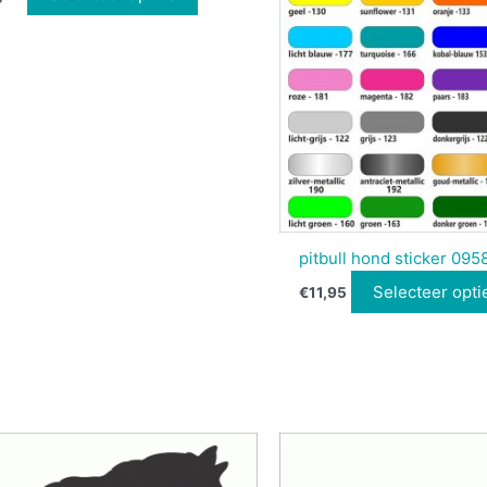
pitbull hond sticker 095
Selecteer opti
€
11,95