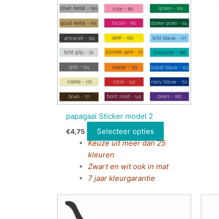
papagaai Sticker model 2
Selecteer opties
€
4,75
Keuze uit meer dan 25
kleuren
Zwart en wit ook in mat
7 jaar kleurgarantie