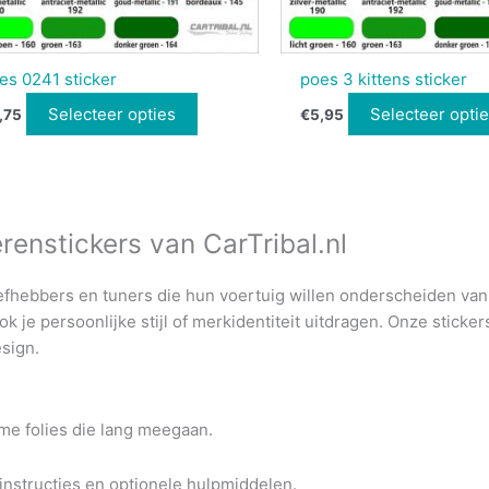
es 0241 sticker
poes 3 kittens sticker
Selecteer opties
Selecteer opti
,75
€
5,95
renstickers van CarTribal.nl
iefhebbers en tuners die hun voertuig willen onderscheiden va
k je persoonlijke stijl of merkidentiteit uitdragen.
Onze sticker
esign.
e folies die lang meegaan.
akinstructies en optionele hulpmiddelen.