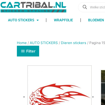
Ga
Producten
zoeken
naar
de
inhoud
AUTO STICKERS
WRAPFOLIE
BLOEMEN 
Home
/
AUTO STICKERS
/
Dieren stickers
/ Pagina 1
Filter