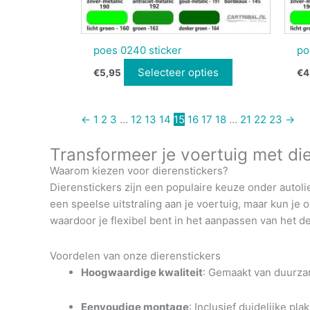
poes 0240 sticker
po
Selecteer opties
€
5,95
€
4
←
1
2
3
…
12
13
14
15
16
17
18
…
21
22
23
→
Transformeer je voertuig met die
Waarom kiezen voor dierenstickers?
Dierenstickers zijn een populaire keuze onder autol
een speelse uitstraling aan je voertuig, maar kun je oo
waardoor je flexibel bent in het aanpassen van het d
Voordelen van onze dierenstickers
Hoogwaardige kwaliteit
:
Gemaakt van duurzam
Eenvoudige montage
:
Inclusief duidelijke pl