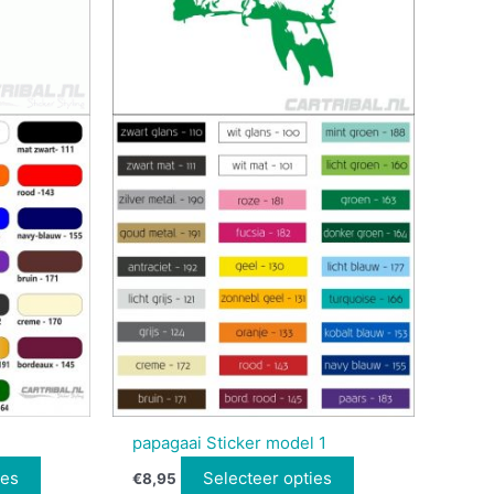
papagaai Sticker model 1
ies
Selecteer opties
€
8,95