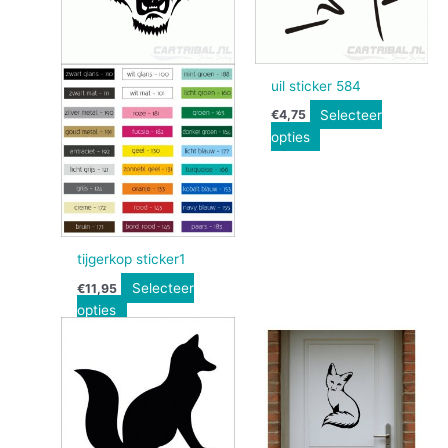
uil sticker 584
Selecteer
€
4,75
opties
tijgerkop sticker1
Selecteer
€
11,95
opties