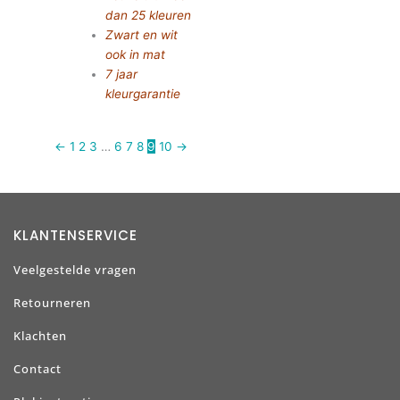
dan 25 kleuren
Zwart en wit
ook in mat
7 jaar
kleurgarantie
←
1
2
3
…
6
7
8
9
10
→
KLANTENSERVICE
Veelgestelde vragen
Retourneren
Klachten
Contact