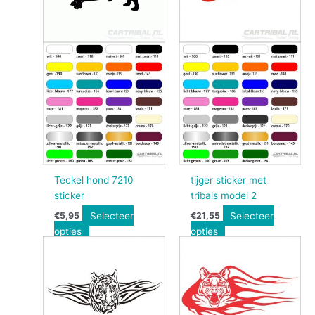
Teckel hond 7210
tijger sticker met
sticker
tribals model 2
Selecteer
Selecteer
€
5,95
€
21,55
opties
opties