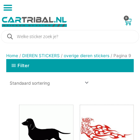
Ga
naar
de
0
Win
AUTO STICKERS
BLOEMEN STICKERS
TEKST STICKERS ONTWERPEN
DIEREN STICKERS
inhoud
Producten
zoeken
Home
/
DIEREN STICKERS
/
overige dieren stickers
/ Pagina 9
Filter