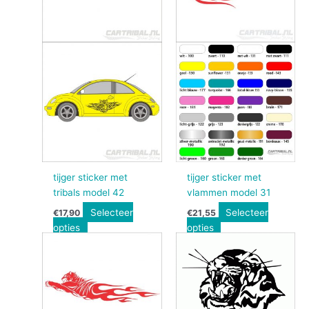
tijger sticker met
tijger sticker met
tribals model 42
vlammen model 31
Selecteer
Selecteer
€
17,90
€
21,55
opties
opties