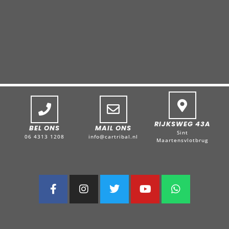
RIJKSWEG 43A
BEL ONS
MAIL ONS
Sint
06 4313 1208
info@cartribal.nl
Maartensvlotbrug
F
I
T
Y
W
a
n
w
o
h
c
s
i
u
a
e
t
t
t
t
b
a
t
u
s