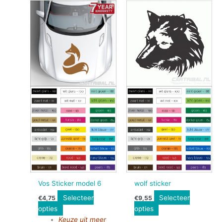
Vos Sticker model 6
wolf sticker
Selecteer
Selecteer
€
4,75
€
9,55
opties
opties
Keuze uit meer