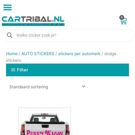
Ga
naar
de
0
Win
AUTO STICKERS
BLOEMEN STICKERS
TEKST STICKERS ONTWERPEN
DIEREN STICKERS
inhoud
Producten
zoeken
Home
/
AUTO STICKERS
/
stickers per automerk
/ dodge
stickers
Filter