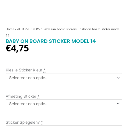
baby
Home
/
AUTO STICKERS
/
Baby aan boord stickers
/ baby on board sticker model
on
14
BABY ON BOARD STICKER MODEL 14
board
€
4,75
sticker
model
14
aantal
Kies je Sticker Kleur
*
Afmeting Sticker
*
Sticker Spiegelen?
*