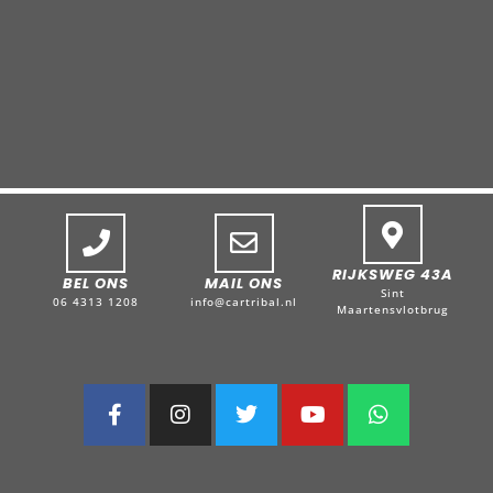
RIJKSWEG 43A
BEL ONS
MAIL ONS
Sint
06 4313 1208
info@cartribal.nl
Maartensvlotbrug
F
I
T
Y
W
a
n
w
o
h
c
s
i
u
a
e
t
t
t
t
b
a
t
u
s