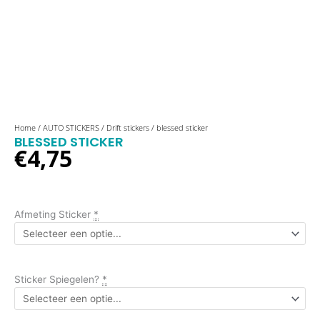
blessed
Home
/
AUTO STICKERS
/
Drift stickers
/ blessed sticker
BLESSED STICKER
sticker
€
4,75
aantal
Afmeting Sticker
*
Sticker Spiegelen?
*