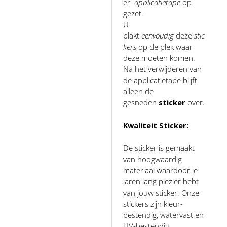
er
applicatietape
op
gezet.
U
plakt
eenvoudig
deze
stic
kers
op de plek waar
deze moeten komen.
Na het verwijderen van
de applicatietape blijft
alleen de
gesneden
sticker
over.
Kwaliteit Sticker:
De sticker is gemaakt
van hoogwaardig
materiaal waardoor je
jaren lang plezier hebt
van jouw sticker. Onze
stickers zijn kleur-
bestendig, watervast en
UV-bestendig.