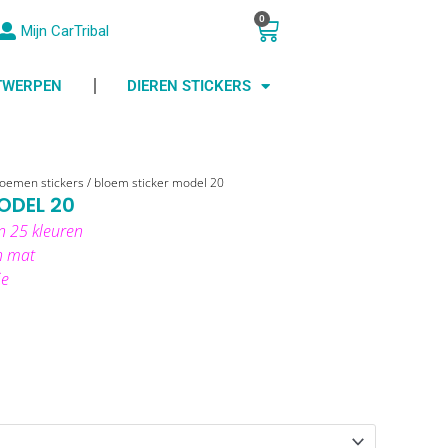
0
Winkelwagen
Mijn CarTribal
NTWERPEN
DIEREN STICKERS
oemen stickers
/ bloem sticker model 20
ODEL 20
n 25 kleuren
n mat
ie