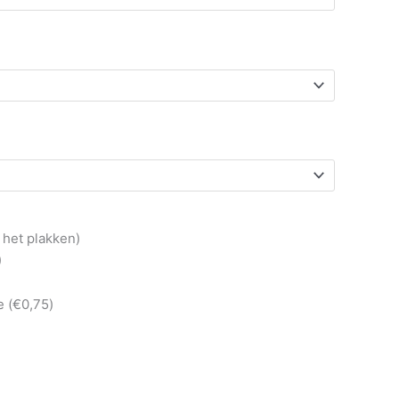
 het plakken)
)
 (
€
0,75
)