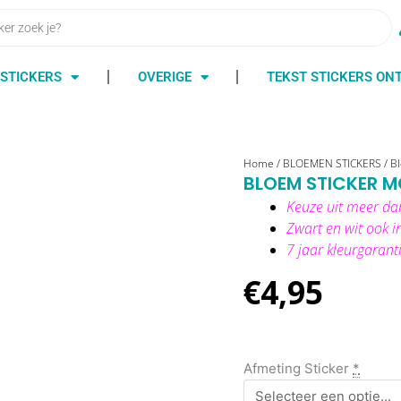
STICKERS
OVERIGE
TEKST STICKERS O
bloem
Home
/
BLOEMEN STICKERS
/
Bl
BLOEM STICKER M
sticker
model
Keuze uit meer da
20
Zwart en wit ook i
aantal
7 jaar kleurgarant
€
4,95
Afmeting Sticker
*