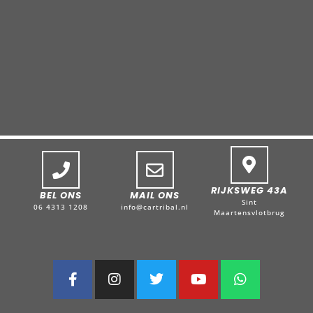
RIJKSWEG 43A
BEL ONS
MAIL ONS
Sint
06 4313 1208
info@cartribal.nl
Maartensvlotbrug
F
I
T
Y
W
a
n
w
o
h
c
s
i
u
a
e
t
t
t
t