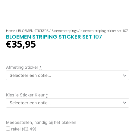
bloemen
Home
/
BLOEMEN STICKERS
/
Bloemenstripings
/ bloemen striping sticker set 107
BLOEMEN STRIPING STICKER SET 107
striping
€
35,95
sticker
set
107
aantal
Afmeting Sticker
*
Kies je Sticker Kleur
*
Meebestellen, handig bij het plakken
rakel (
€
2,49
)