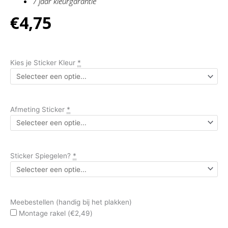
7 jaar kleurgarantie
aantal
€
4,75
Kies je Sticker Kleur
*
Afmeting Sticker
*
Sticker Spiegelen?
*
Meebestellen (handig bij het plakken)
Montage rakel (
€
2,49
)