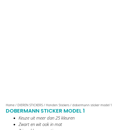
dobermann
Home
/
DIEREN STICKERS
/
Honden Stickers
/ dobermann sticker model 1
DOBERMANN STICKER MODEL 1
sticker
Keuze uit meer dan 25 kleuren
model
Zwart en wit ook in mat
1