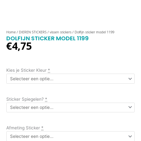
Dolfijn
Home
/
DIEREN STICKERS
/
vissen stickers
/ Dolfijn sticker model 1199
DOLFIJN STICKER MODEL 1199
sticker
€
4,75
model
1199
aantal
Kies je Sticker Kleur
*
Sticker Spiegelen?
*
Afmeting Sticker
*