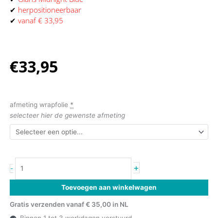
wrapfolie
✔
herpositioneerbaar
van
✔
vanaf € 33,95
arlon
aantal
€
33,95
afmeting wrapfolie
*
selecteer hier de gewenste afmeting
+
-
Toevoegen aan winkelwagen
Gratis verzenden vanaf € 35,00 in NL