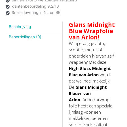
Binnen 1 tot 3 werkdagen verstuurd
klantenbeoordeling 9.2/10
Snelle levering in NL en BE
Glans Midnight
Beschrijving
Blue Wrapfolie
van Arlon!
Beoordelingen (0)
Wil jij graag je auto,
scooter, motor of
onderdelen hiervan zelf
wrappen? Met deze
High
Gloss Midnight
Blue
van Arlon
wordt
dat wel heel makkelijk.
De
Glans Midnight
Blauw
van
Arlon
. Arlon carwrap
folie heeft een speciale
lijmlaag voor een
makkelijker, beter en
sneller eindresultaat