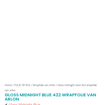
Gloss
Home
/
FOLIE OP ROL
/
Wrapfolie van Arlon
/ Gloss midnight blue 422 wrapfolie
midnight
van arlon
GLOSS MIDNIGHT BLUE 422 WRAPFOLIE VAN
blue
ARLON
422
✔
Glans Midnight Blue