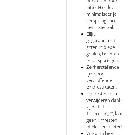
herstellen door
hitte. Hierdoor
minimaliseer je
verspilling van
het materiaal.
Blijft
gegarandeerd
zitten in diepe
geulen, bochten
en uitsparingen.
Zelfherstellende
lijm voor
verbluffende
eindresultaten.
Lijmrestenvrij te
verwijderen dank
zij de FLITE
Technology™, laat
geen lijmresten
of vlekken achter!
Wrap nu heel