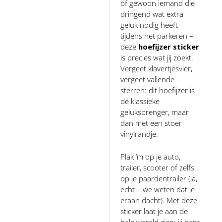
óf gewoon iemand die
dringend wat extra
geluk nodig heeft
tijdens het parkeren –
deze
hoefijzer sticker
is precies wat jij zoekt.
Vergeet klavertjesvier,
vergeet vallende
sterren: dit hoefijzer is
dé klassieke
geluksbrenger, maar
dan met een stoer
vinylrandje.
Plak ‘m op je auto,
trailer, scooter of zelfs
op je paardentrailer (ja,
echt – we weten dat je
eraan dacht). Met deze
sticker laat je aan de
hele wereld zien: jij bent