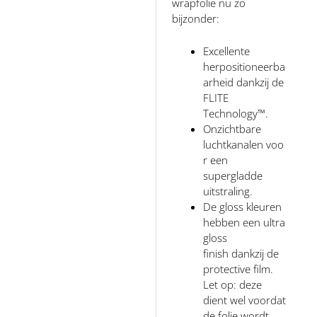
wrapfolie nu zo
bijzonder:
Excellente
herpositioneerba
arheid dankzij de
FLITE
Technology™.
Onzichtbare
luchtkanalen voo
r een
supergladde
uitstraling.
De gloss kleuren
hebben een ultra
gloss
finish dankzij de
protective film.
Let op: deze
dient wel voordat
de folie wordt