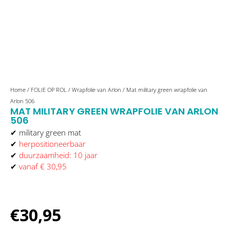
Mat
Home
/
FOLIE OP ROL
/
Wrapfolie van Arlon
/ Mat military green wrapfolie van
military
Arlon 506
MAT MILITARY GREEN WRAPFOLIE VAN ARLON
green
506
wrapfolie
✔ military green mat
van
✔
herpositioneerbaar
Arlon
✔
duurzaamheid: 10 jaar
506
✔
vanaf € 30,95
aantal
€
30,95