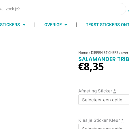
STICKERS
OVERIGE
TEKST STICKERS O
salamander
Home
/
DIEREN STICKERS
/
over
SALAMANDER TRIB
tribal
€
8,35
sticker
1
aantal
Afmeting Sticker
*
Kies je Sticker Kleur
*