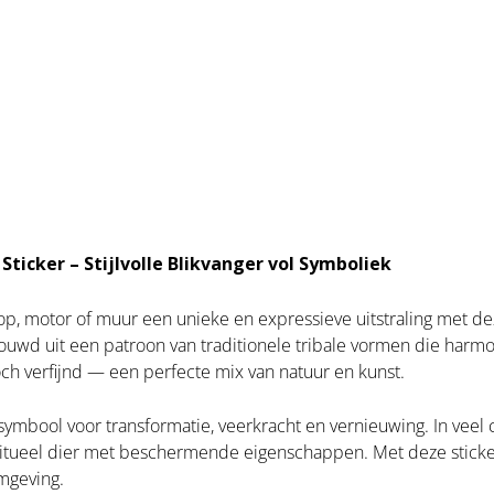
Sticker – Stijlvolle Blikvanger vol Symboliek
top, motor of muur een unieke en expressieve uitstraling met d
uwd uit een patroon van traditionele tribale vormen die harmo
 toch verfijnd — een perfecte mix van natuur en kunst.
ymbool voor transformatie, veerkracht en vernieuwing. In veel c
ritueel dier met beschermende eigenschappen. Met deze sticker b
omgeving.