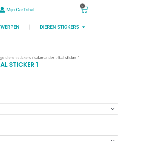
0
Winkelwagen
Mijn CarTribal
NTWERPEN
DIEREN STICKERS
ige dieren stickers
/ salamander tribal sticker 1
AL STICKER 1