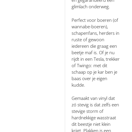
en gegarandeerd een
glimlach onderweg.
Perfect voor boeren (of
wannabe-boeren),
schapenfans, herders in
ruste of gewoon
iedereen die graag een
beetje maf is. Of je nu
rijdt in een Tesla, trekker
of Twingo: met dit
schaap op je kar ben je
baas over je eigen
kudde.
Gemaakt van vinyl dat
zó stevig is dat zelfs een
stevige storm of
hardnekkige wasstraat
dit beestje niet klein
krijgt. Plakken is een