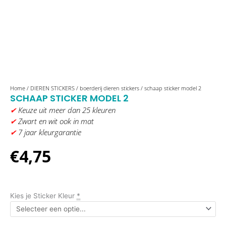
schaap
Home
/
DIEREN STICKERS
/
boerderij dieren stickers
/ schaap sticker model 2
SCHAAP STICKER MODEL 2
sticker
✔
Keuze uit meer dan 25 kleuren
model
✔
Zwart en wit ook in mat
2
✔
7 jaar kleurgarantie
aantal
€
4,75
Kies je Sticker Kleur
*