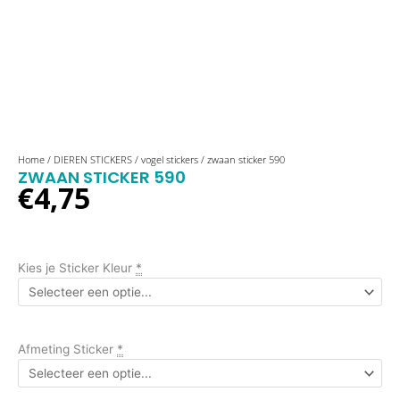
zwaan
Home
/
DIEREN STICKERS
/
vogel stickers
/ zwaan sticker 590
ZWAAN STICKER 590
sticker
€
4,75
590
aantal
Kies je Sticker Kleur
*
Afmeting Sticker
*