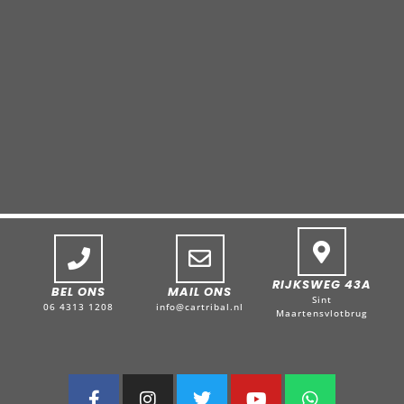
RIJKSWEG 43A
BEL ONS
MAIL ONS
Sint
06 4313 1208
info@cartribal.nl
Maartensvlotbrug
F
I
T
Y
W
a
n
w
o
h