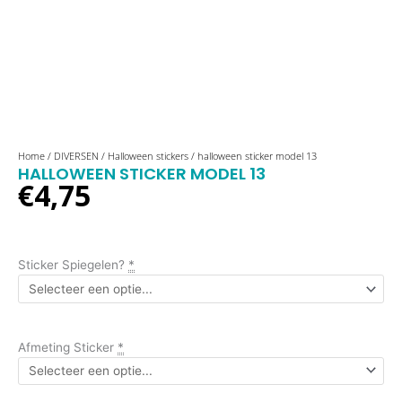
halloween
Home
/
DIVERSEN
/
Halloween stickers
/ halloween sticker model 13
HALLOWEEN STICKER MODEL 13
sticker
€
4,75
model
13
aantal
Sticker Spiegelen?
*
Afmeting Sticker
*