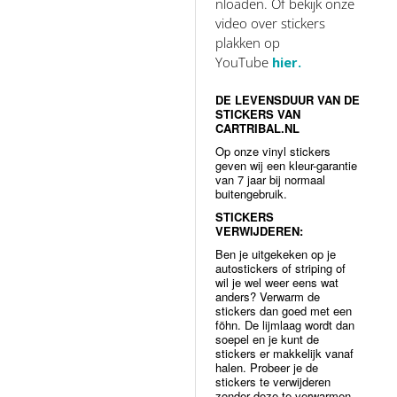
nloaden. Of bekijk onze
video over stickers
plakken op
YouTube
hier.
DE LEVENSDUUR VAN DE
STICKERS VAN
CARTRIBAL.NL
Op onze vinyl stickers
geven wij een kleur-garantie
van 7 jaar bij normaal
buitengebruik.
STICKERS
VERWIJDEREN:
Ben je uitgekeken op je
autostickers of striping of
wil je wel weer eens wat
anders? Verwarm de
stickers dan goed met een
föhn. De lijmlaag wordt dan
soepel en je kunt de
stickers er makkelijk vanaf
halen. Probeer je de
stickers te verwijderen
zonder deze te verwarmen